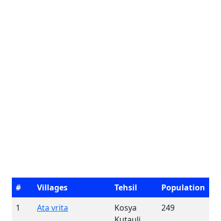
#
Villages
Tehsil
Population
1
Ata vrita
Kosya
249
Kutauli