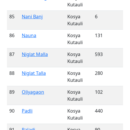
Kutauli
85
Nani Banj
Kosya
6
Kutauli
86
Nauna
Kosya
131
Kutauli
87
Niglat Malla
Kosya
593
Kutauli
88
Niglat Talla
Kosya
280
Kutauli
89
Oliyagaon
Kosya
102
Kutauli
90
Padli
Kosya
440
Kutauli
91
Paladi
Kosya
90