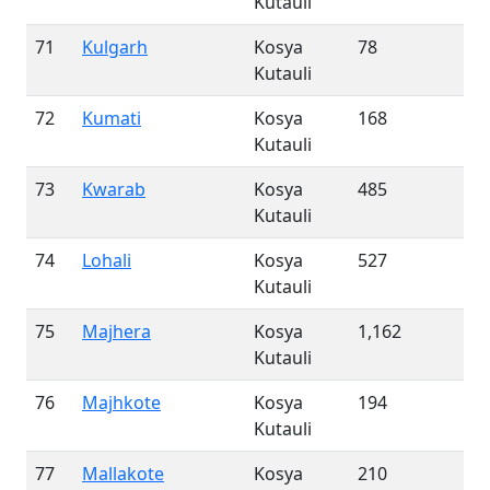
Kutauli
71
Kulgarh
Kosya
78
Kutauli
72
Kumati
Kosya
168
Kutauli
73
Kwarab
Kosya
485
Kutauli
74
Lohali
Kosya
527
Kutauli
75
Majhera
Kosya
1,162
Kutauli
76
Majhkote
Kosya
194
Kutauli
77
Mallakote
Kosya
210