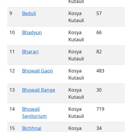
Kutauli
9
Beduli
Kosya
57
Kutauli
10
Bhadyun
Kosya
66
Kutauli
11
Bharari
Kosya
82
Kutauli
12
Bhowali Gaon
Kosya
483
Kutauli
13
Bhowali Range
Kosya
30
Kutauli
14
Bhowali
Kosya
719
Senitorium
Kutauli
15
Bichhnai
Kosya
34