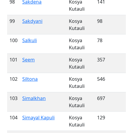
98
Sakdena
Kosya
141
Kutauli
99
Sakdyani
Kosya
98
Kutauli
100
Salkuli
Kosya
78
Kutauli
101
Seem
Kosya
357
Kutauli
102
Siltona
Kosya
546
Kutauli
103
Simalkhan
Kosya
697
Kutauli
104
Simayal Kapuli
Kosya
129
Kutauli