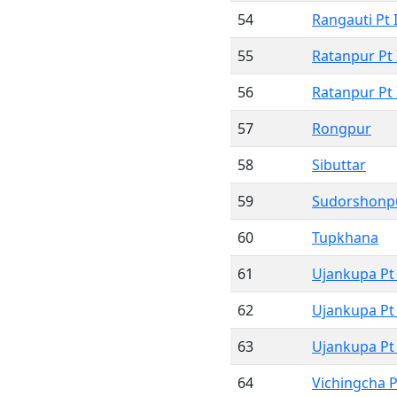
54
Rangauti Pt I
55
Ratanpur Pt 
56
Ratanpur Pt 
57
Rongpur
58
Sibuttar
59
Sudorshonpu
60
Tupkhana
61
Ujankupa Pt 
62
Ujankupa Pt 
63
Ujankupa Pt 
64
Vichingcha Pt