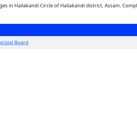
lages in Hailakandi Circle of Hailakandi district, Assam. Comp
icipal Board