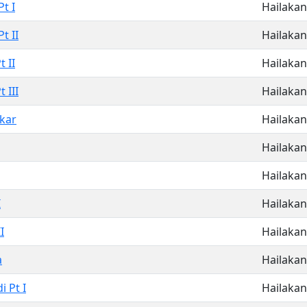
t I
Hailakan
t II
Hailakan
 II
Hailakan
 III
Hailakan
kar
Hailakan
Hailakan
Hailakan
I
Hailakan
I
Hailakan
a
Hailakan
i Pt I
Hailakan