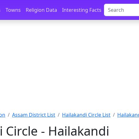
s
Towns
Religion Data
Interesting Facts
on
Assam District List
Hailakandi Circle List
Hailakand
 Circle - Hailakandi