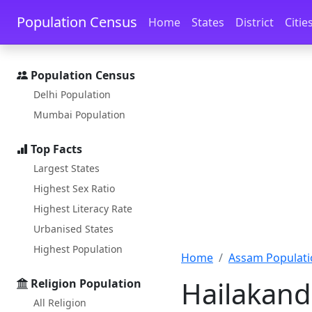
Skip to main content
Skip to docs navigation
Population Census
Home
States
District
Citie
Population Census
Delhi Population
Mumbai Population
Top Facts
Largest States
Highest Sex Ratio
Highest Literacy Rate
Urbanised States
Highest Population
Home
Assam Populati
Hailakandi
Religion Population
All Religion