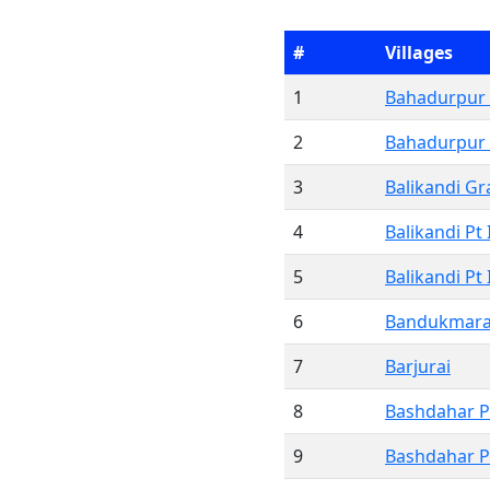
#
Villages
1
Bahadurpur 
2
Bahadurpur P
3
Balikandi Gr
4
Balikandi Pt 
5
Balikandi Pt 
6
Bandukmara
7
Barjurai
8
Bashdahar Pt
9
Bashdahar Pt