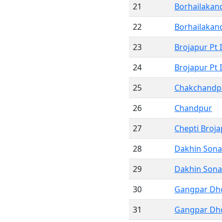
21
Borhailakandi
22
Borhailakandi
23
Brojapur Pt I
24
Brojapur Pt I
25
Chakchandp
26
Chandpur
27
Chepti Broja
28
Dakhin Sonap
29
Dakhin Sonap
30
Gangpar Dho
31
Gangpar Dho