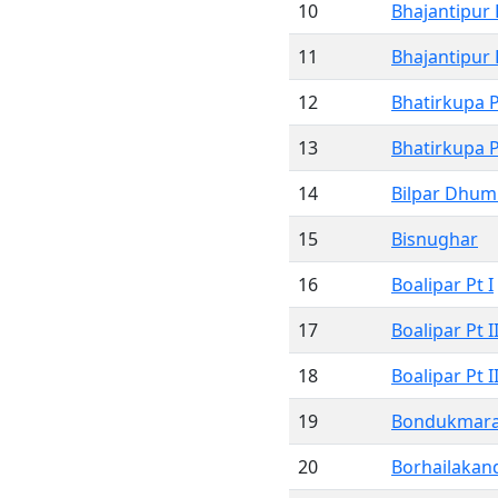
10
Bhajantipur P
11
Bhajantipur P
12
Bhatirkupa Pt
13
Bhatirkupa Pt
14
Bilpar Dhum
15
Bisnughar
16
Boalipar Pt I
17
Boalipar Pt I
18
Boalipar Pt II
19
Bondukmar
20
Borhailakand