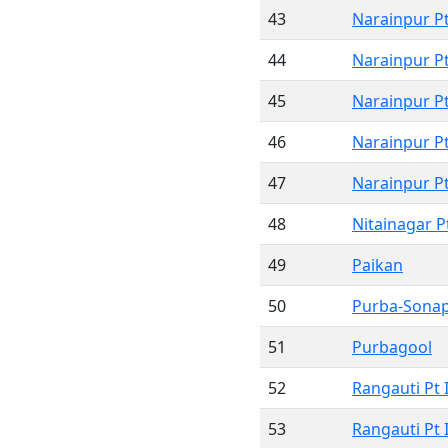
43
Narainpur Pt
44
Narainpur Pt
45
Narainpur Pt 
46
Narainpur Pt
47
Narainpur Pt
48
Nitainagar Pt
49
Paikan
50
Purba-Sona
51
Purbagool
52
Rangauti Pt 
53
Rangauti Pt I