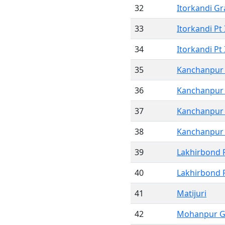
32
Itorkandi Gr
33
Itorkandi Pt 
34
Itorkandi Pt 
35
Kanchanpur
36
Kanchanpur 
37
Kanchanpur P
38
Kanchanpur P
39
Lakhirbond P
40
Lakhirbond P
41
Matijuri
42
Mohanpur G